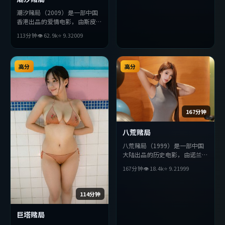
潮汐赌局（2009）是一部中国
香港出品的爱情电影，由斯皮尔
伯格执导，沈腾、堺雅人、苍井
113分钟
👁
62.9
k
⭐
9.3
2009
优等主演。影片在叙事与视听上
力求突破，探讨人性与抉择，节
奏张弛有度，适合喜欢该类型的
观众完整观看。
高分
高分
167分钟
八荒赌局
八荒赌局（1999）是一部中国
大陆出品的历史电影，由诺兰执
导，张曼玉、沈腾、孙艺珍等主
167分钟
👁
18.4
k
⭐
9.2
1999
演。影片在叙事与视听上力求突
破，探讨人性与抉择，节奏张弛
有度，适合喜欢该类型的观众完
114分钟
整观看。
巨塔赌局