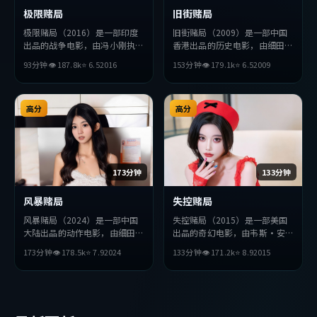
极限赌局
旧街赌局
极限赌局（2016）是一部印度
旧街赌局（2009）是一部中国
出品的战争电影，由冯小刚执
香港出品的历史电影，由细田守
导，杨紫琼、绫濑遥、周冬雨等
执导，刘亦菲、章子怡、杨紫等
93分钟
👁
187.8
k
⭐
6.5
2016
153分钟
👁
179.1
k
⭐
6.5
2009
主演。影片在叙事与视听上力求
主演。影片在叙事与视听上力求
突破，探讨人性与抉择，节奏张
突破，探讨人性与抉择，节奏张
弛有度，适合喜欢该类型的观众
弛有度，适合喜欢该类型的观众
完整观看。
高分
完整观看。
高分
173分钟
133分钟
风暴赌局
失控赌局
风暴赌局（2024）是一部中国
失控赌局（2015）是一部美国
大陆出品的动作电影，由细田守
出品的奇幻电影，由韦斯·安
执导，堺雅人、刘亦菲、胡歌等
德森执导，廖凡、孙艺珍、苍井
173分钟
👁
178.5
k
⭐
7.9
2024
133分钟
👁
171.2
k
⭐
8.9
2015
主演。影片在叙事与视听上力求
优等主演。影片在叙事与视听上
突破，探讨人性与抉择，节奏张
力求突破，探讨人性与抉择，节
弛有度，适合喜欢该类型的观众
奏张弛有度，适合喜欢该类型的
完整观看。
观众完整观看。