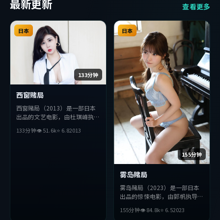
最新更新
查看更多
日本
日本
133分钟
西窗赌局
西窗赌局（2013）是一部日本
出品的文艺电影，由杜琪峰执
导，赞达亚、杨紫琼、孔刘等主
133分钟
👁
51.6
k
⭐
6.8
2013
演。影片在叙事与视听上力求突
破，探讨人性与抉择，节奏张弛
有度，适合喜欢该类型的观众完
155分钟
整观看。
雾岛赌局
雾岛赌局（2023）是一部日本
出品的惊悚电影，由郭帆执导，
苍井优、孙艺珍、段奕宏等主
155分钟
👁
84.8
k
⭐
6.5
2023
演。影片在叙事与视听上力求突