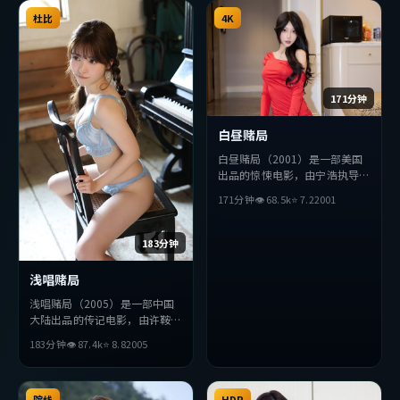
奏张弛有度，适合喜欢该类型的
杜比
观众完整观看。
4K
171分钟
白昼赌局
白昼赌局（2001）是一部美国
出品的惊悚电影，由宁浩执导，
刘亦菲、梁朝伟、黄渤等主演。
171分钟
👁
68.5
k
⭐
7.2
2001
影片在叙事与视听上力求突破，
探讨人性与抉择，节奏张弛有
度，适合喜欢该类型的观众完整
183分钟
观看。
浅唱赌局
浅唱赌局（2005）是一部中国
大陆出品的传记电影，由许鞍华
执导，吴京、赵丽颖、杨紫等主
183分钟
👁
87.4
k
⭐
8.8
2005
演。影片在叙事与视听上力求突
破，探讨人性与抉择，节奏张弛
有度，适合喜欢该类型的观众完
整观看。
院线
HDR