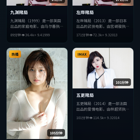
九渊赌局
左岸赌局
九渊赌局（1999）是一部英国
左岸赌局（2013）是一部日本
出品的家庭电影，由乌尔善执
出品的武侠电影，由宫崎骏执
导，梁朝伟、孔刘、刘德华等主
导，朱一龙、赵丽颖、基里安
89分钟
👁
36.4
k
⭐
9.4
1999
171分钟
👁
72.3
k
⭐
9.3
2013
演。影片在叙事与视听上力求突
·墨菲等主演。影片在叙事与
破，探讨人性与抉择，节奏张弛
视听上力求突破，探讨人性与抉
有度，适合喜欢该类型的观众完
择，节奏张弛有度，适合喜欢该
整观看。
热播
类型的观众完整观看。
IMAX
101分钟
五更赌局
五更赌局（2014）是一部法国
出品的爱情电影，由林超贤执
导，长泽雅美、佛罗伦斯·
101分钟
👁
114.5
k
⭐
9.3
2014
珀、巩俐等主演。影片在叙事与
视听上力求突破，探讨人性与抉
择，节奏张弛有度，适合喜欢该
105分钟
类型的观众完整观看。