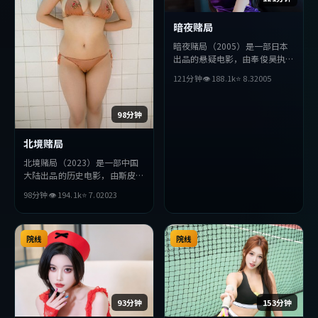
暗夜赌局
暗夜赌局（2005）是一部日本
出品的悬疑电影，由奉俊昊执
导，汤姆·哈迪、赞达亚、小
121分钟
👁
188.1
k
⭐
8.3
2005
栗旬等主演。影片在叙事与视听
上力求突破，探讨人性与抉择，
节奏张弛有度，适合喜欢该类型
98分钟
的观众完整观看。
北境赌局
北境赌局（2023）是一部中国
大陆出品的历史电影，由斯皮尔
伯格执导，朱一龙、段奕宏、黄
98分钟
👁
194.1
k
⭐
7.0
2023
政民等主演。影片在叙事与视听
上力求突破，探讨人性与抉择，
节奏张弛有度，适合喜欢该类型
的观众完整观看。
院线
院线
93分钟
153分钟