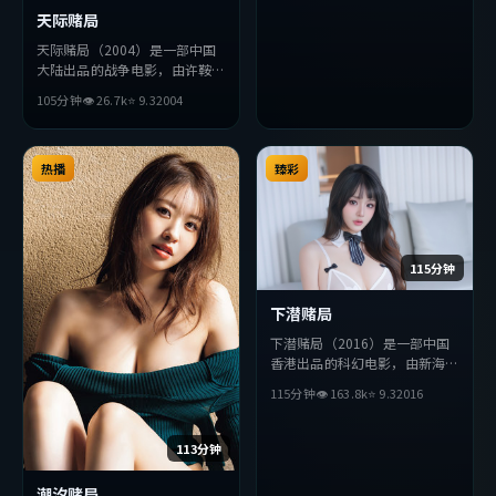
天际赌局
天际赌局（2004）是一部中国
大陆出品的战争电影，由许鞍华
执导，周冬雨、役所广司、苍井
105分钟
👁
26.7
k
⭐
9.3
2004
优等主演。影片在叙事与视听上
力求突破，探讨人性与抉择，节
奏张弛有度，适合喜欢该类型的
观众完整观看。
热播
臻彩
115分钟
下潜赌局
下潜赌局（2016）是一部中国
香港出品的科幻电影，由新海诚
执导，王凯、周润发、胡歌等主
115分钟
👁
163.8
k
⭐
9.3
2016
演。影片在叙事与视听上力求突
破，探讨人性与抉择，节奏张弛
有度，适合喜欢该类型的观众完
113分钟
整观看。
潮汐赌局