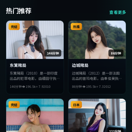
热门推荐
查看更多
完结
热播
146分钟
86分钟
东篱赌局
边城赌局
东篱赌局（2010）是一部印度
边城赌局（2012）是一部法国
出品的犯罪电影，由细田守执
出品的冒险电影，由奉俊昊执
导，松田龙平、周润发、安藤樱
导，汤唯、黄政民、张曼玉等主
146分钟
👁
196.5
k
⭐
7.9
2010
86分钟
👁
195.5
k
⭐
7.3
2012
等主演。影片在叙事与视听上力
演。影片在叙事与视听上力求突
求突破，探讨人性与抉择，节奏
破，探讨人性与抉择，节奏张弛
张弛有度，适合喜欢该类型的观
有度，适合喜欢该类型的观众完
众完整观看。
完结
整观看。
日本
121分钟