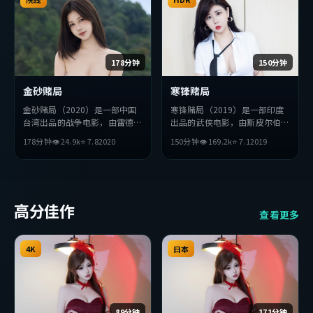
178分钟
150分钟
金砂赌局
寒锋赌局
金砂赌局（2020）是一部中国
寒锋赌局（2019）是一部印度
台湾出品的战争电影，由雷德利
出品的武侠电影，由斯皮尔伯格
·斯科特执导，朱一龙、基里
执导，沈腾、妻夫木聪、王凯等
178分钟
👁
24.9
k
⭐
7.8
2020
150分钟
👁
169.2
k
⭐
7.1
2019
安·墨菲、安藤樱等主演。影
主演。影片在叙事与视听上力求
片在叙事与视听上力求突破，探
突破，探讨人性与抉择，节奏张
讨人性与抉择，节奏张弛有度，
弛有度，适合喜欢该类型的观众
适合喜欢该类型的观众完整观
完整观看。
看。
高分佳作
查看更多
4K
日本
89分钟
171分钟