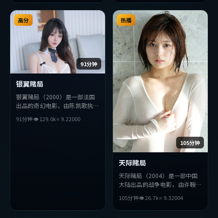
破，探讨人性与抉择，节奏张弛
有度，适合喜欢该类型的观众完
高分
整观看。
热播
91分钟
银翼赌局
银翼赌局（2000）是一部法国
出品的奇幻电影，由陈凯歌执
导，章子怡、绫濑遥、梁朝伟等
91分钟
👁
129.0
k
⭐
9.2
2000
主演。影片在叙事与视听上力求
突破，探讨人性与抉择，节奏张
弛有度，适合喜欢该类型的观众
105分钟
完整观看。
天际赌局
天际赌局（2004）是一部中国
大陆出品的战争电影，由许鞍华
执导，周冬雨、役所广司、苍井
105分钟
👁
26.7
k
⭐
9.3
2004
优等主演。影片在叙事与视听上
力求突破，探讨人性与抉择，节